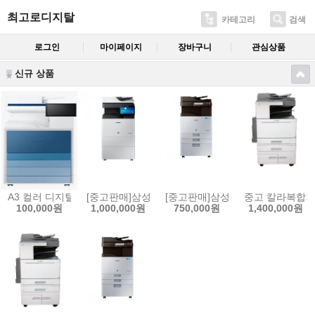
최고로디지탈
카테고리
검색
로그인
마이페이지
장바구니
관심상품
신규 상품
A3 컬러 디지털 복합기 MX6 시리즈 SL-X6250LX (A3) 칼라복합기임
[중고판매]삼성SL- X4255LX (A3) 칼라 중고복합기
[중고판매]삼성 X3220NR A3 
중고 칼라복합기 렉
100,000원
1,000,000원
750,000원
1,400,000원