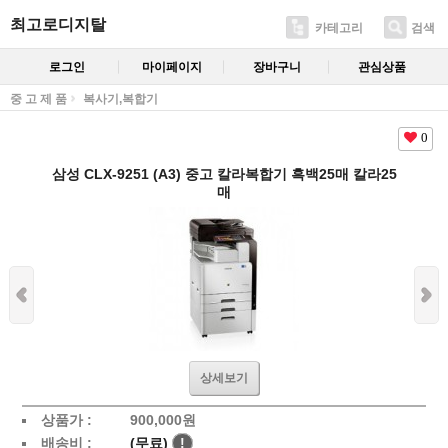
최고로디지탈
카테고리
검색
로그인
마이페이지
장바구니
관심상품
중 고 제 품
복사기,복합기
0
삼성 CLX-9251 (A3) 중고 칼라복합기 흑백25매 칼라25
매
상세보기
상품가 :
900,000
원
배송비 :
(무료)
!