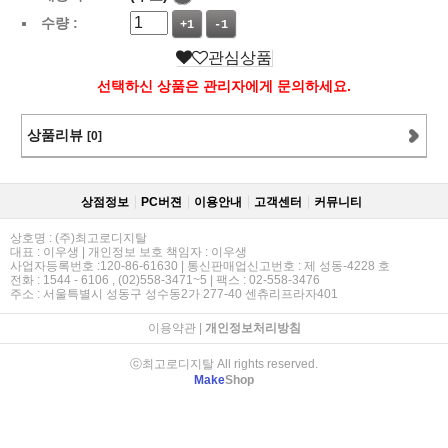
수량 :
+1
-1
관심상품
선택하신 상품은 관리자에게 문의하세요.
상품리뷰
[0]
상점정보
PC버젼
이용안내
고객센터
커뮤니티
상호명 : (주)최고로디지탈
대표 : 이우생 | 개인정보 보호 책임자 : 이우생
사업자등록번호 :120-86-61630 | 통신판매업신고번호 : 제 성동-4228 호
전화 : 1544 - 6106 , (02)558-3471~5 | 팩스 : 02-558-3476
주소 : 서울특별시 성동구 성수동2가 277-40 센츄리프라자401
이용약관
|
개인정보처리방침
ⓒ최고로디지탈 All rights reserved.
Make
Shop