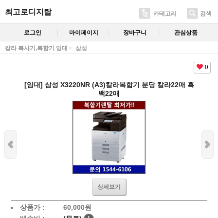
최고로디지탈
카테고리
검색
로그인
마이페이지
장바구니
관심상품
칼라 복사기,복합기 임대
삼성
0
[임대] 삼성 X3220NR (A3)칼라복합기 분당 칼라22매 흑
백22매
상세보기
상품가 :
60,000
원