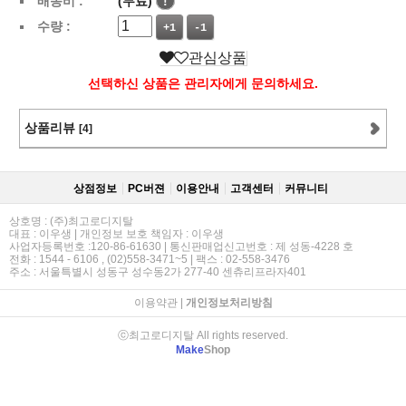
배송비 :
(무료)
!
수량 :
+1
-1
관심상품
선택하신 상품은 관리자에게 문의하세요.
상품리뷰
[4]
상점정보
PC버젼
이용안내
고객센터
커뮤니티
상호명 : (주)최고로디지탈
대표 : 이우생 | 개인정보 보호 책임자 : 이우생
사업자등록번호 :120-86-61630 | 통신판매업신고번호 : 제 성동-4228 호
전화 : 1544 - 6106 , (02)558-3471~5 | 팩스 : 02-558-3476
주소 : 서울특별시 성동구 성수동2가 277-40 센츄리프라자401
이용약관
|
개인정보처리방침
ⓒ최고로디지탈 All rights reserved.
Make
Shop