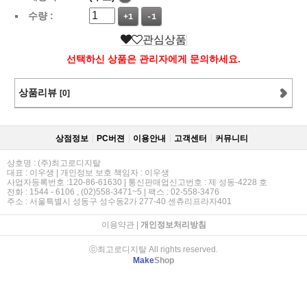
수량 :
+1
-1
관심상품
선택하신 상품은 관리자에게 문의하세요.
상품리뷰
[0]
상점정보
PC버젼
이용안내
고객센터
커뮤니티
상호명 : (주)최고로디지탈
대표 : 이우생 | 개인정보 보호 책임자 : 이우생
사업자등록번호 :120-86-61630 | 통신판매업신고번호 : 제 성동-4228 호
전화 : 1544 - 6106 , (02)558-3471~5 | 팩스 : 02-558-3476
주소 : 서울특별시 성동구 성수동2가 277-40 센츄리프라자401
이용약관
|
개인정보처리방침
ⓒ최고로디지탈 All rights reserved.
Make
Shop