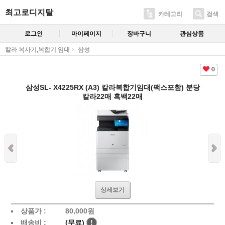
최고로디지탈
카테고리
검색
로그인
마이페이지
장바구니
관심상품
칼라 복사기,복합기 임대
삼성
0
삼성SL- X4225RX (A3) 칼라복합기임대(팩스포함) 분당
칼라22매 흑백22매
상세보기
상품가 :
80,000
원
배송비 :
(무료)
!