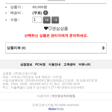
상품가 :
60,000
원
배송비 :
(무료)
!
수량 :
+1
-1
관심상품
선택하신 상품은 관리자에게 문의하세요.
상품리뷰
[0]
상점정보
PC버젼
이용안내
고객센터
커뮤니티
상호명 : (주)최고로디지탈
대표 : 이우생 | 개인정보 보호 책임자 : 이우생
사업자등록번호 :120-86-61630 | 통신판매업신고번호 : 제 성동-4228 호
전화 : 1544 - 6106 , (02)558-3471~5 | 팩스 : 02-558-3476
주소 : 서울특별시 성동구 성수동2가 277-40 센츄리프라자401
이용약관
|
개인정보처리방침
ⓒ최고로디지탈 All rights reserved.
Make
Shop