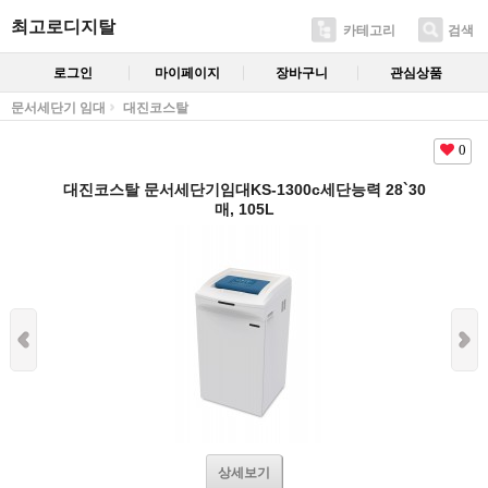
최고로디지탈
카테고리
검색
로그인
마이페이지
장바구니
관심상품
문서세단기 임대
대진코스탈
0
대진코스탈 문서세단기임대KS-1300c세단능력 28`30
매, 105L
상세보기