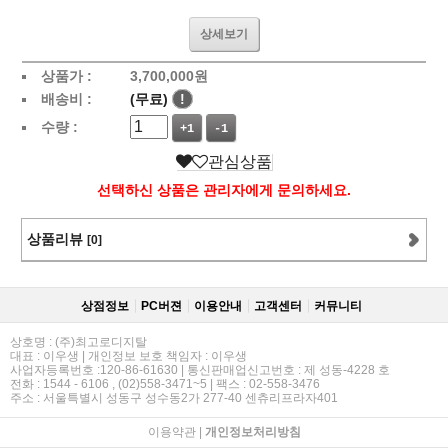
상세보기
상품가 :
3,700,000
원
배송비 :
(무료)
!
수량 :
+1
-1
관심상품
선택하신 상품은 관리자에게 문의하세요.
상품리뷰
[0]
상점정보
PC버젼
이용안내
고객센터
커뮤니티
상호명 : (주)최고로디지탈
대표 : 이우생 | 개인정보 보호 책임자 : 이우생
사업자등록번호 :120-86-61630 | 통신판매업신고번호 : 제 성동-4228 호
전화 : 1544 - 6106 , (02)558-3471~5 | 팩스 : 02-558-3476
주소 : 서울특별시 성동구 성수동2가 277-40 센츄리프라자401
이용약관
|
개인정보처리방침