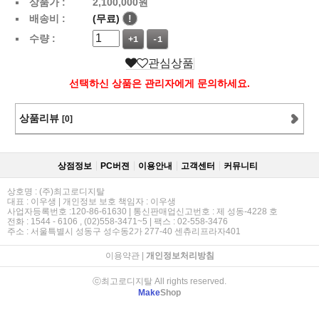
상품가 :
2,100,000
원
배송비 :
(무료)
!
수량 :
+1
-1
관심상품
선택하신 상품은 관리자에게 문의하세요.
상품리뷰
[0]
상점정보
PC버젼
이용안내
고객센터
커뮤니티
상호명 : (주)최고로디지탈
대표 : 이우생 | 개인정보 보호 책임자 : 이우생
사업자등록번호 :120-86-61630 | 통신판매업신고번호 : 제 성동-4228 호
전화 : 1544 - 6106 , (02)558-3471~5 | 팩스 : 02-558-3476
주소 : 서울특별시 성동구 성수동2가 277-40 센츄리프라자401
이용약관
|
개인정보처리방침
ⓒ최고로디지탈 All rights reserved.
Make
Shop