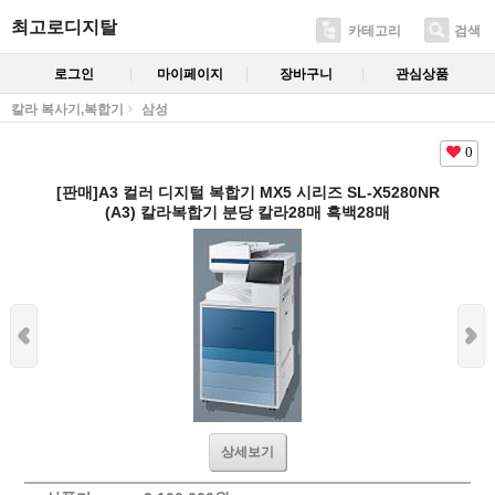
최고로디지탈
카테고리
검색
로그인
마이페이지
장바구니
관심상품
칼라 복사기,복합기
삼성
0
[판매]A3 컬러 디지털 복합기 MX5 시리즈 SL-X5280NR
(A3) 칼라복합기 분당 칼라28매 흑백28매
상세보기