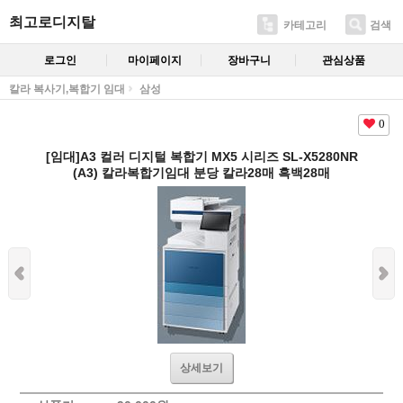
최고로디지탈
카테고리
검색
로그인
마이페이지
장바구니
관심상품
칼라 복사기,복합기 임대
삼성
0
[임대]A3 컬러 디지털 복합기 MX5 시리즈 SL-X5280NR
(A3) 칼라복합기임대 분당 칼라28매 흑백28매
상세보기