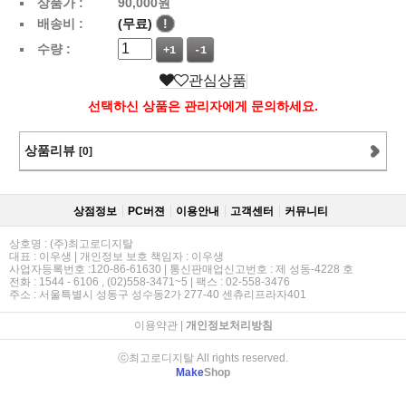
상품가 :
90,000
원
배송비 :
(무료)
!
수량 :
+1
-1
관심상품
선택하신 상품은 관리자에게 문의하세요.
상품리뷰
[0]
상점정보
PC버젼
이용안내
고객센터
커뮤니티
상호명 : (주)최고로디지탈
대표 : 이우생 | 개인정보 보호 책임자 : 이우생
사업자등록번호 :120-86-61630 | 통신판매업신고번호 : 제 성동-4228 호
전화 : 1544 - 6106 , (02)558-3471~5 | 팩스 : 02-558-3476
주소 : 서울특별시 성동구 성수동2가 277-40 센츄리프라자401
이용약관
|
개인정보처리방침
ⓒ최고로디지탈 All rights reserved.
Make
Shop