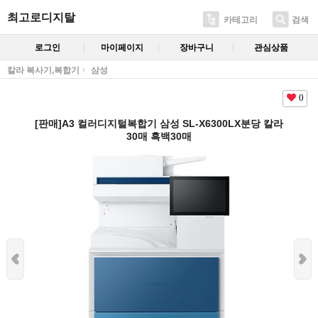
최고로디지탈
카테고리
검색
로그인
마이페이지
장바구니
관심상품
칼라 복사기,복합기
삼성
0
[판매]A3 컬러디지털복합기 삼성 SL-X6300LX분당 칼라
30매 흑백30매