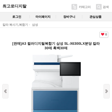
최고로디지탈
카테고리
검색
로그인
마이페이지
장바구니
관심상품
칼라 복사기,복합기
삼성
0
[판매]A3 컬러디지털복합기 삼성 SL-X6300LX분당 칼라
30매 흑백30매