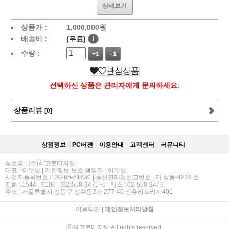
상세보기
상품가 :
1,000,000
원
배송비 :
(무료)
!
수량 :
+1
-1
관심상품
선택하신 상품은 관리자에게 문의하세요.
상품리뷰
[0]
상점정보
PC버젼
이용안내
고객센터
커뮤니티
상호명 : (주)최고로디지탈
대표 : 이우생 | 개인정보 보호 책임자 : 이우생
사업자등록번호 :120-86-61630 | 통신판매업신고번호 : 제 성동-4228 호
전화 : 1544 - 6106 , (02)558-3471~5 | 팩스 : 02-558-3476
주소 : 서울특별시 성동구 성수동2가 277-40 센츄리프라자401
이용약관
|
개인정보처리방침
ⓒ최고로디지탈 All rights reserved.