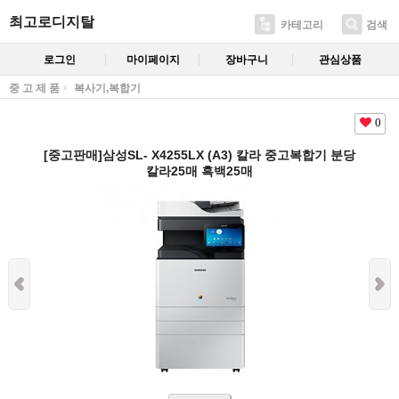
최고로디지탈
카테고리
검색
로그인
마이페이지
장바구니
관심상품
중 고 제 품
복사기,복합기
0
[중고판매]삼성SL- X4255LX (A3) 칼라 중고복합기 분당
칼라25매 흑백25매