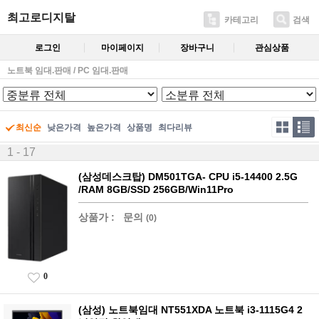
최고로디지탈
카테고리
검색
로그인
마이페이지
장바구니
관심상품
노트북 임대.판매 / PC 임대.판매
최신순
낮은가격
높은가격
상품명
최다리뷰
1 - 17
(삼성데스크탑) DM501TGA- CPU i5-14400 2.5G
/RAM 8GB/SSD 256GB/Win11Pro
상품가 :
문의
(0)
0
(삼성) 노트북임대 NT551XDA 노트북 i3-1115G4 2